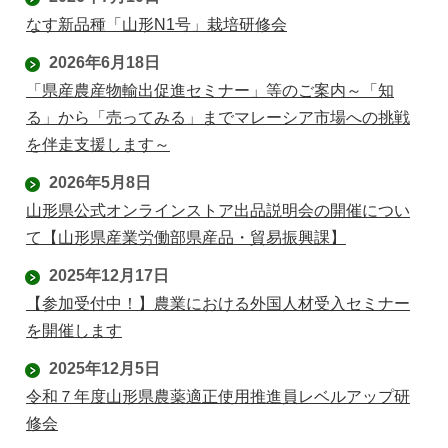
なす新品種「山形N1号」栽培研修会
2026年6月18日
「県産農産物輸出促進セミナー」等のご案内～「知
る」から「売ってみる」までマレーシア市場への挑戦
を伴走支援します～
2026年5月8日
山形県公式オンラインストア出品説明会の開催につい
て【山形県産業労働部県産品・貿易振興課】
2025年12月17日
【参加受付中！】農業における外国人材受入セミナー
を開催します
2025年12月5日
令和７年度山形県農薬適正使用推進員レベルアップ研
修会