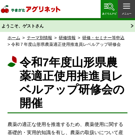
やまがたアグリネット 山形県農業情報サイト 愛称
「あぐりん」
あぐりんナビ
メニュー
ようこそ、ゲストさん
ホーム
>
テーマ別情報
>
研修情報
>
研修・セミナー等申込
> 令和７年度山形県農薬適正使用推進員レベルアップ研修会
令和7年度山形県農
薬適正使用推進員レ
ベルアップ研修会の
開催
農薬の適正な使用を推進するため、農薬使用に関する
基礎的・実用的知識を有し、農薬の取扱いについて産