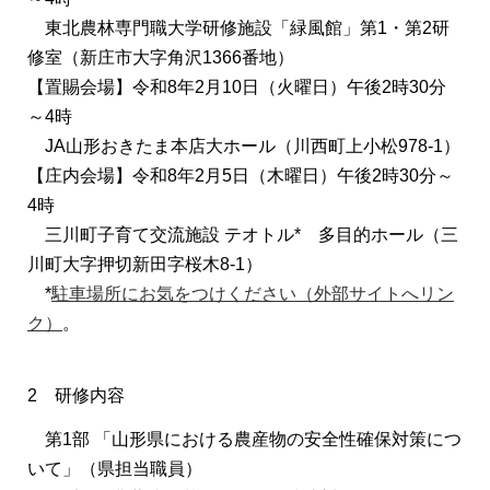
東北農林専門職大学研修施設「緑風館」第1・第2研
修室（新庄市大字角沢1366番地）
【置賜会場】令和8年2月10日（火曜日）午後2時30分
～4時
JA山形おきたま本店大ホール（川西町上小松978-1）
【庄内会場】令和8年2月5日（木曜日）午後2時30分～
4時
三川町子育て交流施設 テオトル* 多目的ホール（三
川町大字押切新田字桜木8-1）
*
駐車場所にお気をつけください（外部サイトへリン
ク）
。
2 研修内容
第1部 「山形県における農産物の安全性確保対策につ
いて」（県担当職員）