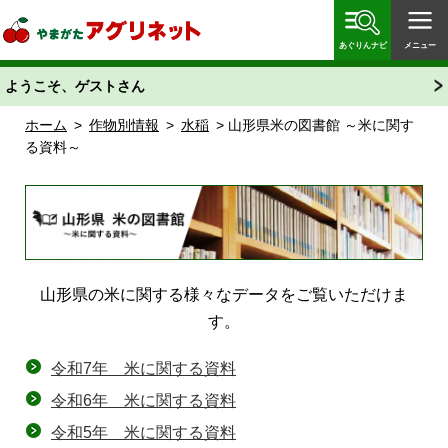
やまがたアグリネット 山形県農業情報サイト 愛称
「あぐりん」
あぐりんナビ
メニュー
ようこそ、ゲストさん
ホーム
>
作物別情報
>
水稲
> 山形県米の図書館 ～米に関す
る資料～
山形県の米に関する様々なデータをご覧いただけま
す。
令和7年 米に関する資料
令和6年 米に関する資料
令和5年 米に関する資料