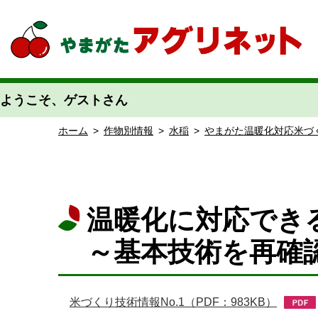
やまがたアグリネット 山形県農業情報サイト 愛称「あぐりん」
ようこそ、ゲストさん
ホーム
>
作物別情報
>
水稲
>
やまがた温暖化対応米づ
温暖化に対応でき
～基本技術を再
米づくり技術情報No.1（PDF：983KB）