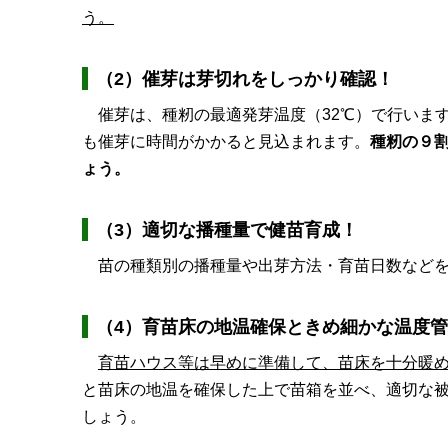
う。
（2）催芽は芽切れをしっかり確認！
催芽は、種籾の最適発芽温度（32℃）で行いま
も催芽に時間がかかると見込まれます。
種籾の９
ょう。
（3）適切な播種量で健苗育成！
苗の種類別の播種量や出芽方法・育苗日数などを
（4）育苗床の地温確保ときめ細かな温度
育苗ハウス等は早めに準備して、苗床を十分暖
と苗床の地温を確保した上で苗箱を並べ、適切な
しょう。