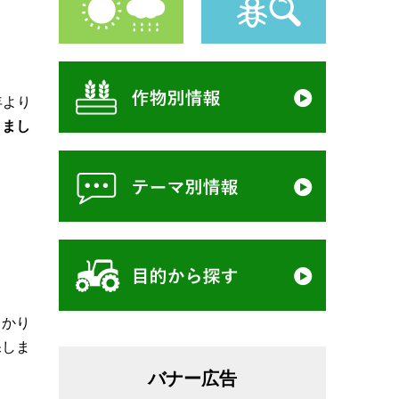
年より
りまし
っかり
保しま
バナー広告