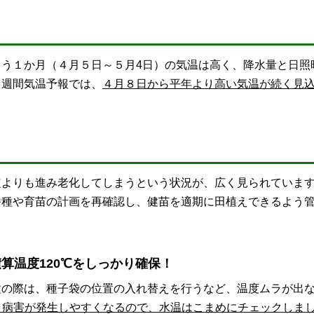
う１か月（４月５日～５月4日）の気温は高く、降水量と日照
２週間気温予報では、
４月８日から平年より高い気温が続く見
よりも進み老化してしまうという状況が、広く見られていま
播種や育苗の計画を再確認し、健苗を適期に田植えできるよう
積算温度120℃をしっかり確保！
の際は、種子袋の位置の入れ替えを行うなど、温度ムラが出
と病害が発生しやすくなるので、水温はこまめにチェックしま