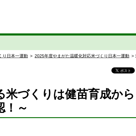
くり日本一運動
>
2025年度やまがた温暖化対応米づくり日本一運動
>
る米づくりは健苗育成から
確認！～