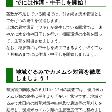
でには作溝・中干しを開始！
茎数が不足している圃場では、引き続き浅水管理とし
て分げつの発生を促進します。
土壌の異常還元（ワキ）が発生している圃場では、速
やかに水交換や田干しを行い、根圏環境の改善を図っ
て、生育を回復させましょう。
なお、穂肥前には中干しを終了できるよう、遅くても
７月初めまでには作溝・中干しを開始しましょう。
地域ぐるみでカメムシ対策を徹底
しましょう！
県病害虫防除所の６月15～17日の調査では、斑点米カ
メムシ類の発生は平年より「多い」状況です。地域ぐ
るみで水田内の雑草対策や畦畔及び農道等の草刈りを
励行し、斑点米カメムシ類の生息密度低下に努めまし