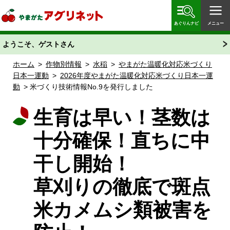
やまがたアグリネット 山形県農業情報サイト 愛称
「あぐりん」
あぐりんナビ
メニュー
ようこそ、ゲストさん
ホーム
>
作物別情報
>
水稲
>
やまがた温暖化対応米づくり
日本一運動
>
2026年度やまがた温暖化対応米づくり日本一運
動
> 米づくり技術情報No.9を発行しました
生育は早い！茎数は
十分確保！直ちに中
干し開始！
草刈りの徹底で斑点
米カメムシ類被害を