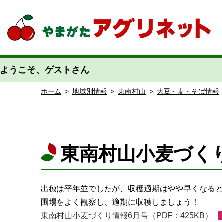
やまがたアグリネット 山形県農業情報サイト 愛称「あぐりん」
ようこそ、ゲストさん
ホーム
>
地域別情報
>
東南村山
>
大豆・麦・そば情報
東南村山小麦づく
出穂は平年並でしたが、収穫適期はやや早くなる
圃場をよく観察し、適期に収穫しましょう！
東南村山小麦づくり情報6月号（PDF：425KB）