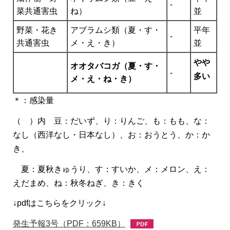
-
菜共通害虫
ね）
並
野菜・花き
アブラムシ類（夏・す・
平年
-
共通害虫
メ・え・き）
並
やや
オオタバコガ（夏・す・
-
多い
メ・え・ね・き）
＊：感染量
（ ）内 豆：だいず、り：りんご、も：もも、な：
なし（西洋なし・日本なし）、お：おうとう、か：か
き、
夏：夏秋きゅうり、す：すいか、メ：メロン、え：
えだまめ、ね：秋冬ねぎ、き：きく
↓pdfはこちらをクリック↓
発生予報3号（PDF：659KB）