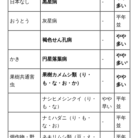
日本なし
黒星病
-
多い
平年
おうとう
灰星病
-
並
やや
褐色せん孔病
-
多い
やや
かき
円星落葉病
-
多い
*
果樹カメムシ類（り・
果樹共通害
やや
-
も・な・お・か）
虫
多い
ナシヒメシンクイ（り・
やや
平年
も・な）
早い
並
ナミハダニ（り・も・
平年
-
な・お）
並
畑作物・野
ネキリムシ類（豆・え・
平年