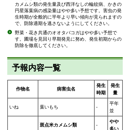
カメムシ類の発生量及び西洋なしの輪紋病、かきの
円星落葉病の感染量はやや多い予想です。害虫の発
生時期が全般的に平年より早い傾向が見られますの
で、防除適期を逃さないようにしてください。
野菜・花き共通のオオタバコガはやや多い予想で
す。圃場を見回り早期発見に努め、発生初期からの
防除を徹底してください。
予報内容一覧
発生
発生
作物名
病害虫名
時期
量
平年
いね
葉いもち
-
並
やや
斑点米カメムシ類
-
多い