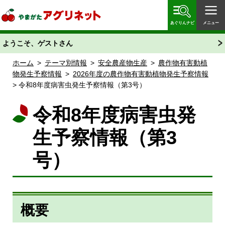
やまがたアグリネット 山形県農業情報サイト 愛称
「あぐりん」
あぐりんナビ
メニュー
ようこそ、ゲストさん
ホーム
>
テーマ別情報
>
安全農産物生産
>
農作物有害動植
物発生予察情報
>
2026年度の農作物有害動植物発生予察情報
> 令和8年度病害虫発生予察情報（第3号）
令和8年度病害虫発
生予察情報（第3
号）
概要