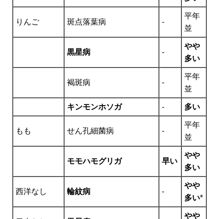
平年
りんご
斑点落葉病
-
並
やや
黒星病
-
多い
平年
褐斑病
-
並
キンモンホソガ
-
多い
平年
もも
せん孔細菌病
-
並
やや
モモハモグリガ
早い
多い
やや
西洋なし
輪紋病
-
多い
*
やや