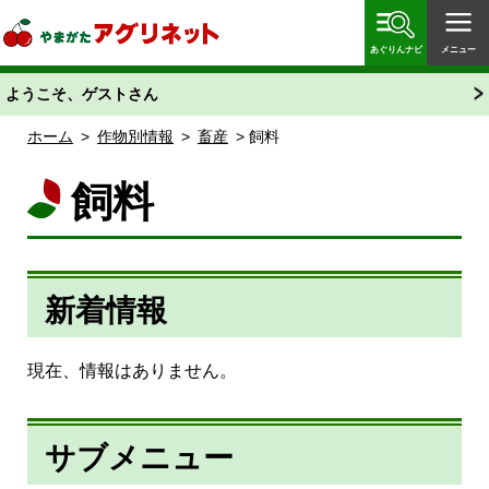
やまがたアグリネット 山形県農業情報サイト 愛称
「あぐりん」
あぐりんナビ
メニュー
ようこそ、ゲストさん
ホーム
>
作物別情報
>
畜産
> 飼料
飼料
新着情報
現在、情報はありません。
サブメニュー