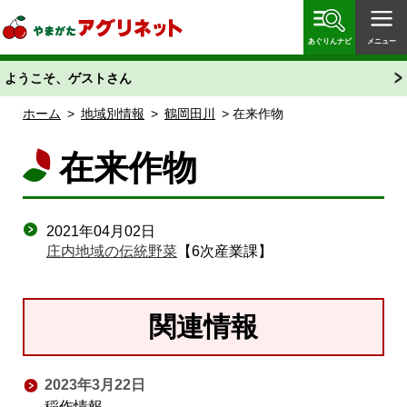
やまがたアグリネット 山形県農業情報サイト 愛称
「あぐりん」
あぐりんナビ
メニュー
ようこそ、ゲストさん
ホーム
>
地域別情報
>
鶴岡田川
> 在来作物
在来作物
2021年04月02日
庄内地域の伝統野菜
【6次産業課】
関連情報
2023年3月22日
稲作情報