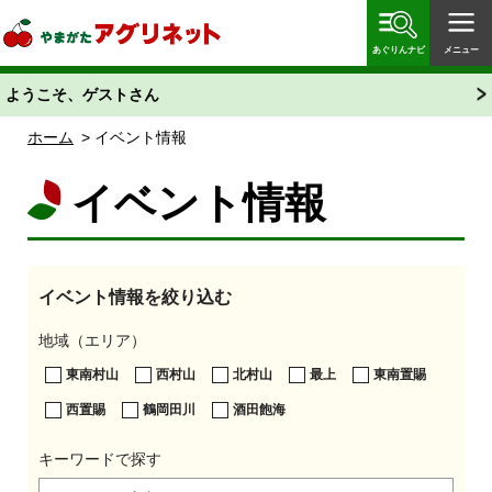
やまがたアグリネット 山形県農業情報サイト 愛称
「あぐりん」
あぐりんナビ
メニュー
ようこそ、ゲストさん
ホーム
> イベント情報
イベント情報
イベント情報を絞り込む
地域（エリア）
東南村山
西村山
北村山
最上
東南置賜
西置賜
鶴岡田川
酒田飽海
キーワードで探す