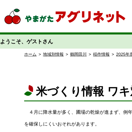
やまがたアグリネット 山形県農業情報サイト 愛称「あぐりん」
ようこそ、ゲストさん
ホーム
>
地域別情報
>
鶴岡田川
>
稲作情報
>
2025
米づくり情報 ワ
４月に降水量が多く、圃場の乾燥が進まず、例年
を確保しにくいおそれがあります。