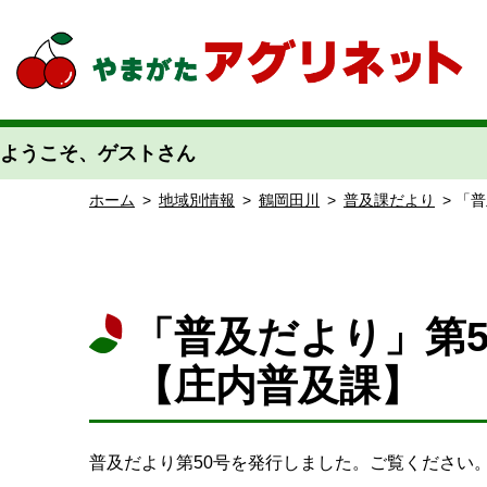
やまがたアグリネット 山形県農業情報サイト 愛称「あぐりん」
ようこそ、ゲストさん
ホーム
>
地域別情報
>
鶴岡田川
>
普及課だより
> 「
「普及だより」第5
【庄内普及課】
普及だより第50号を発行しました。ご覧ください