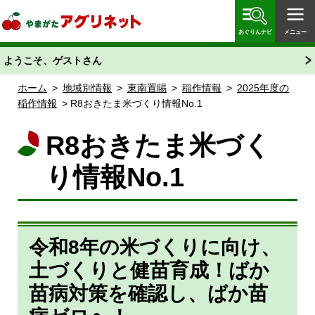
やまがたアグリネット 山形県農業情報サイト 愛称
「あぐりん」
あぐりんナビ
メニュー
ようこそ、ゲストさん
ホーム
>
地域別情報
>
東南置賜
>
稲作情報
>
2025年度の
稲作情報
> R8おきたま米づくり情報No.1
R8おきたま米づく
り情報No.1
令和8年の米づくりに向け、
土づくりと健苗育成！ばか
苗病対策を確認し、ばか苗