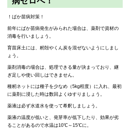
病ゼロへ！
！ばか苗病対策！
前年にばか苗病発生がみられた場合は、薬剤で資材の
消毒を行いましょう。
育苗床土には、籾殻やくん炭を混ぜないようにしまし
ょう。
薬剤消毒の場合は、処理できる量が決まっており、継
ぎ足しや使い回しはできません。
種籾ネットには種子を少なめ（5kg程度）に入れ、最初
に薬剤に浸した時は数回よくゆすりましょう。
薬液は必ず水道水を使って希釈しましょう。
薬液の温度が低いと、発芽率が低下したり、効果が劣
ることがあるので水温は10℃～15℃に。