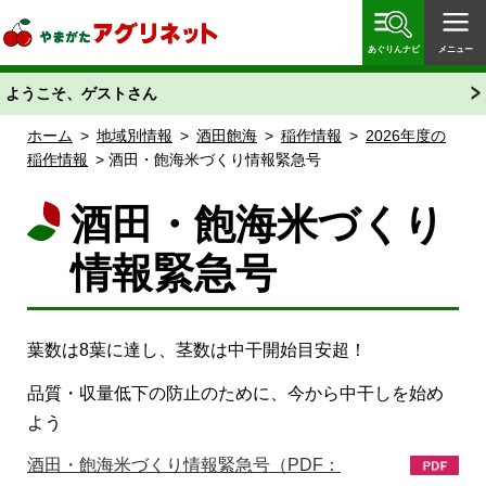
やまがたアグリネット 山形県農業情報サイト 愛称
「あぐりん」
あぐりんナビ
メニュー
ようこそ、ゲストさん
ホーム
>
地域別情報
>
酒田飽海
>
稲作情報
>
2026年度の
稲作情報
> 酒田・飽海米づくり情報緊急号
酒田・飽海米づくり
情報緊急号
葉数は8葉に達し、茎数は中干開始目安超！
品質・収量低下の防止のために、今から中干しを始め
よう
酒田・飽海米づくり情報緊急号（PDF：