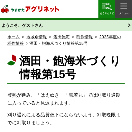
やまがたアグリネット 山形県農業情報サイト 愛称
「あぐりん」
あぐりんナビ
メニュー
ようこそ、ゲストさん
ホーム
>
地域別情報
>
酒田飽海
>
稲作情報
>
2025年度の
稲作情報
> 酒田・飽海米づくり情報第15号
酒田・飽海米づくり
情報第15号
登熟が進み、「はえぬき」「雪若丸」では刈取り適期
に入っていると見込まれます。
刈り遅れによる品質低下にならないよう、刈取晩限ま
でに刈取りましょう。