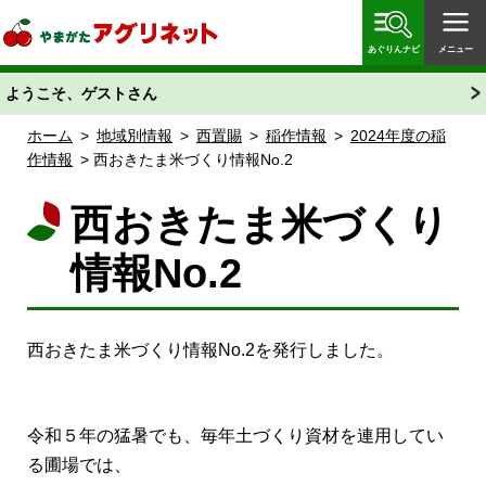
やまがたアグリネット 山形県農業情報サイト 愛称
「あぐりん」
あぐりんナビ
メニュー
ようこそ、ゲストさん
ホーム
>
地域別情報
>
西置賜
>
稲作情報
>
2024年度の稲
作情報
> 西おきたま米づくり情報No.2
西おきたま米づくり
情報No.2
西おきたま米づくり情報No.2を発行しました。
令和５年の猛暑でも、毎年土づくり資材を連用してい
る圃場では、