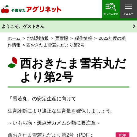
やまがたアグリネット 山形県農業情報サイト 愛称
「あぐりん」
あぐりんナビ
メニュー
ようこそ、ゲストさん
ホーム
>
地域別情報
>
西置賜
>
稲作情報
>
2022年度の稲
作情報
> 西おきたま雪若丸だより第2号
西おきたま雪若丸だ
より第2号
「雪若丸」の安定生産に向けて
生育診断により適正な生育量を確保しましょう。
～いもち病・斑点米カメムシ類に要注意～
西おきたま雪若丸だより第2号（PDF：