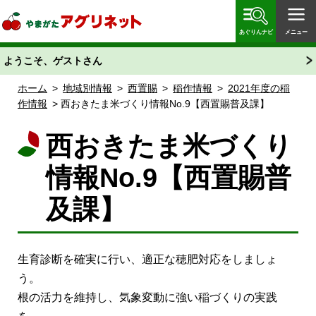
やまがたアグリネット 山形県農業情報サイト 愛称
「あぐりん」
あぐりんナビ
メニュー
ようこそ、ゲストさん
ホーム
>
地域別情報
>
西置賜
>
稲作情報
>
2021年度の稲
作情報
> 西おきたま米づくり情報No.9【西置賜普及課】
西おきたま米づくり
情報No.9【西置賜普
及課】
生育診断を確実に行い、適正な穂肥対応をしましょ
う。
根の活力を維持し、気象変動に強い稲づくりの実践