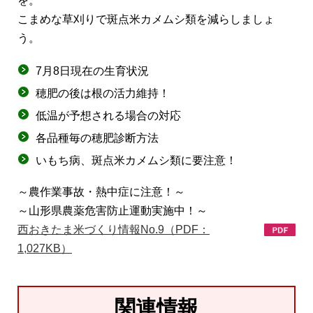
を。
こまめな草刈りで斑点米カメムシ類を減らしましょ
う。
7月8日現在の生育状況
穂肥の後は根の活力維持！
低温が予想される場合の対応
各品種毎の穂肥診断方法
いもち病、斑点米カメムシ類に要注意！
～農作業事故・熱中症に注意！～
～山形県農薬危害防止運動実施中！～
西おきたま米づくり情報No.9（PDF：
1,027KB）
関連情報