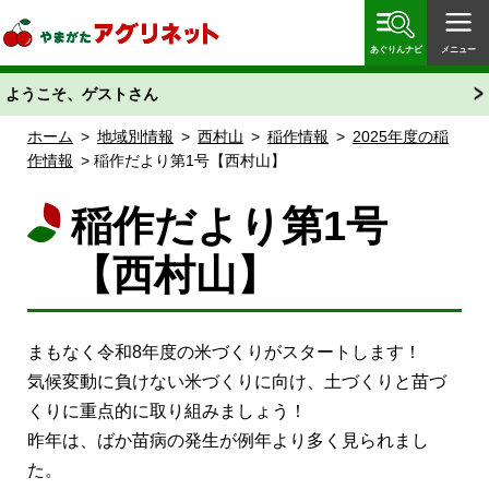
やまがたアグリネット 山形県農業情報サイト 愛称
「あぐりん」
あぐりんナビ
メニュー
ようこそ、ゲストさん
ホーム
>
地域別情報
>
西村山
>
稲作情報
>
2025年度の稲
作情報
> 稲作だより第1号【西村山】
稲作だより第1号
【西村山】
まもなく令和8年度の米づくりがスタートします！
気候変動に負けない米づくりに向け、土づくりと苗づ
くりに重点的に取り組みましょう！
昨年は、ばか苗病の発生が例年より多く見られまし
た。