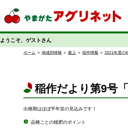
やまがたアグリネット 山形県農業情報サイト 愛称「あぐりん」
ようこそ、ゲストさん
ホーム
>
地域別情報
>
最上
>
稲作情報
>
2021年度
稲作だより第9号
出穂期はほぼ平年並の見込みです！
品種ごとの穂肥のポイント