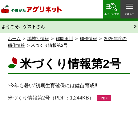
やまがたアグリネット 山形県農業情報サイト 愛称
「あぐりん」
あぐりんナビ
メニュー
ようこそ、ゲストさん
ホーム
>
地域別情報
>
鶴岡田川
>
稲作情報
>
2026年度の
稲作情報
> 米づくり情報第2号
米づくり情報第2号
“今年も暑い”初期生育確保には健苗育成!!
米づくり情報第2号（PDF：1,244KB）