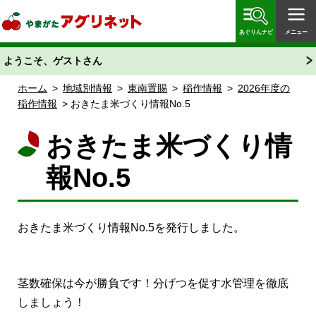
やまがたアグリネット 山形県農業情報サイト 愛称
「あぐりん」
あぐりんナビ
メニュー
ようこそ、ゲストさん
ホーム
>
地域別情報
>
東南置賜
>
稲作情報
>
2026年度の
稲作情報
> おきたま米づくり情報No.5
おきたま米づくり情
報No.5
おきたま米づくり情報No.5を発行しました。
茎数確保は今が勝負です！分げつを促す水管理を徹底
しましょう！