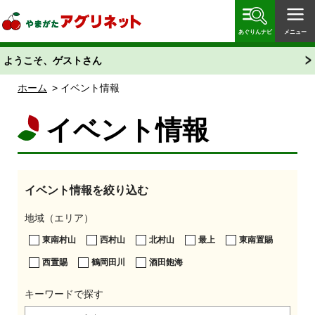
やまがたアグリネット 山形県農業情報サイト 愛称
「あぐりん」
あぐりんナビ
メニュー
ようこそ、ゲストさん
ホーム
> イベント情報
イベント情報
イベント情報を絞り込む
地域（エリア）
東南村山
西村山
北村山
最上
東南置賜
西置賜
鶴岡田川
酒田飽海
キーワードで探す